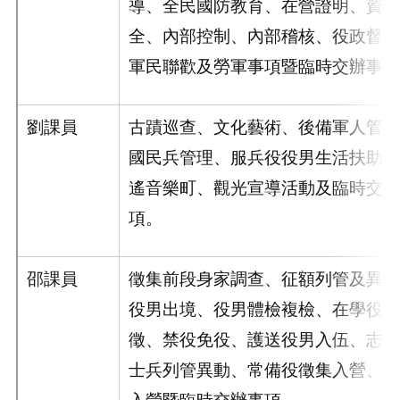
導、全民國防教育、在營證明、資訊
全、內部控制、內部稽核、役政督訪
軍民聯歡及勞軍事項暨臨時交辦事項
劉
課員
古蹟巡查、文化藝術、後備軍人管理
國民兵管理、服兵役役男生活扶助、
遙音樂町、觀光宣導活動及臨時交辦
項。
邵課員
徵集前段身家調查、征額列管及異動
役男出境、役男體檢複檢、在學役男
徵、禁役免役、護送役男入伍、志願
士兵列管異動、常備役徵集入營、延
入營暨臨時交辦事項 。