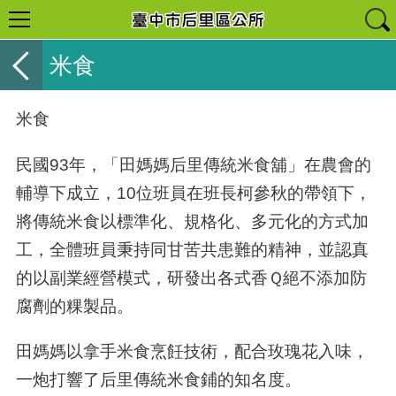
米食
米食
民國
93
年，「田媽媽后里傳統米食舖」在農會的
輔導下成立，
10
位班員在班長柯參秋的帶領下，
將傳統米食以標準化、規格化、多元化的方式加
工，全體班員秉持同甘苦共患難的精神，並認真
的以副業經營模式，研發出各式香Ｑ絕不添加防
腐劑的粿製品。
田媽媽以拿手米食烹飪技術，配合玫瑰花入味，
一炮打響了后里傳統米食鋪的知名度。