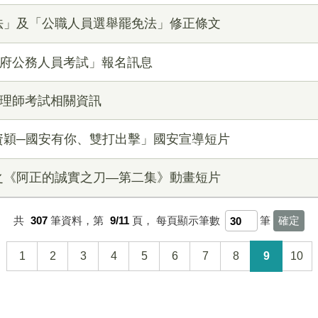
法」及「公職人員選舉罷免法」修正條文
政府公務人員考試」報名訊息
護理師考試相關資訊
資穎─國安有你、雙打出擊」國安宣導短片
之《阿正的誠實之刀—第二集》動畫短片
共
307
筆資料，第
9/11
頁，
每頁顯示筆數
筆
1
2
3
4
5
6
7
8
9
10