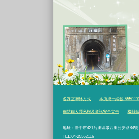
各課室聯絡方式
本所統一編號:555020
網站個人隱私權及資訊安全宣告
機關
地址：臺中市421后里區墩西里公安路84號
TEL:04-25562116