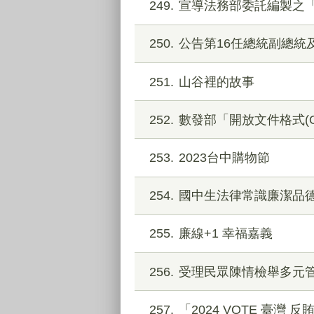
249
宣導法務部委託編製之
250
公告第16任總統副總統
251
山谷裡的故事
252
數發部「開放文件格式(
253
2023台中購物節
254
國中生法律常識廉潔品
255
廉線+1 幸福嘉義
256
受理民眾陳情檢舉多元
257
「2024 VOTE 臺灣