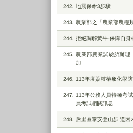
242
地震保命3步驟
243
農業部之「農業部農糧
244
拒絕調解黃牛-保障自身
245
農業部農業試驗所辦理
加
246
113年度荔枝椿象化學
247
113年公務人員特種考
員考試相關訊息
248
后里區泰安登山步 道因