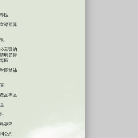
專區
宣導預算
果
公墓暨納
清明節掃
專區
對團體補
區
產品專區
區
告
務專區
利公約