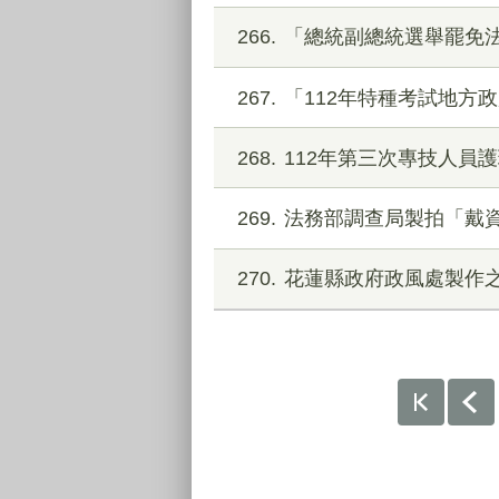
266
「總統副總統選舉罷免
267
「112年特種考試地方
268
112年第三次專技人員
269
法務部調查局製拍「戴
270
花蓮縣政府政風處製作