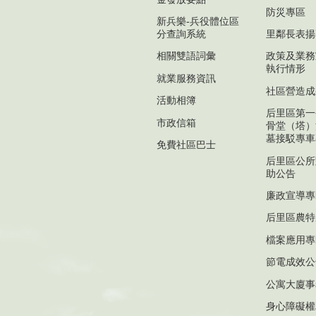
防災專區
新兵樂-兵役體位區
分查詢系統
里鄰長表揚
相關雙語詞彙
政策及業務
執行情形
就業服務資訊
社區營造成
活動相簿
后里區第一
市政信箱
骨堂（塔）
墓接駁專車
免費社區巴士
后里區公所
助公告
廉政宣導專
后里區農特
檔案應用專
節電成效公
公寓大廈事
身心障礙權