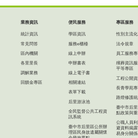
業務資訊
便民服務
專區服務
統計資訊
學區資訊
性別主流化
常見問答
服務e櫃檯
法令規章
區內機關
線上申辦
員工服務專
各里里長
申辦書表
殯葬資訊服
平等專區
調解業務
線上電子書
工程公開資
回饋金專區
相關連結
長青學苑專
表單下載
路燈修護統
后里游泳池
臺中市后里
全民監督公共工程資
點政策與重
訊系統
公職人員利
臺中市后里區公所辦
避資料揭露
理區民身故遺屬關懷
易身分關係
金發放要點