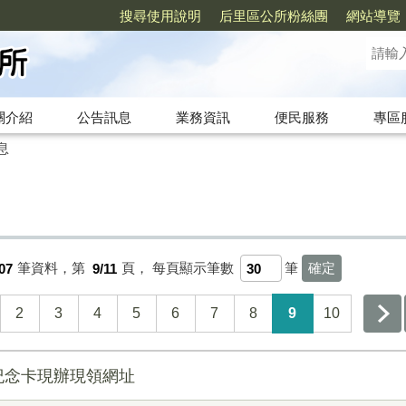
搜尋使用說明
后里區公所粉絲團
網站導覽
關介紹
公告訊息
業務資訊
便民服務
專區
息
07
筆資料，第
9/11
頁，
每頁顯示筆數
筆
2
3
4
5
6
7
8
9
10
紀念卡現辦現領網址