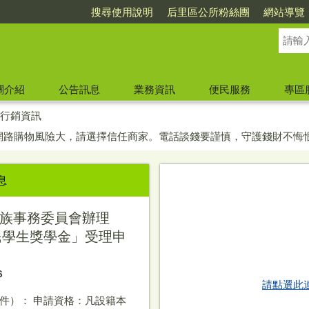
搜尋使用說明
后里區公所粉絲團
網站導覽
關介紹
公告訊息
業務資訊
便民服務
專區
行銷資訊
網路購物風險大，請選擇信任商家。電話談錢要謹慎，守護錢財不悔恨
息
族事務委員會辦理
民學生獎學金」受理申
6
請點選此
件）： 申請資格：凡設籍本