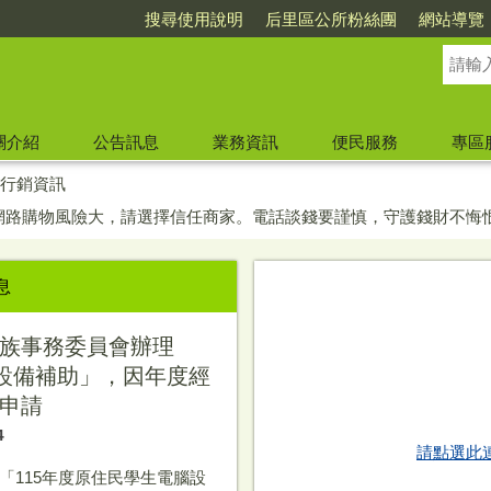
搜尋使用說明
后里區公所粉絲團
網站導覽
關介紹
公告訊息
業務資訊
便民服務
專區
行銷資訊
網路購物風險大，請選擇信任商家。電話談錢要謹慎，守護錢財不悔恨
息
族事務委員會辦理
腦設備補助」，因年度經
申請
4
請點選此
「115年度原住民學生電腦設